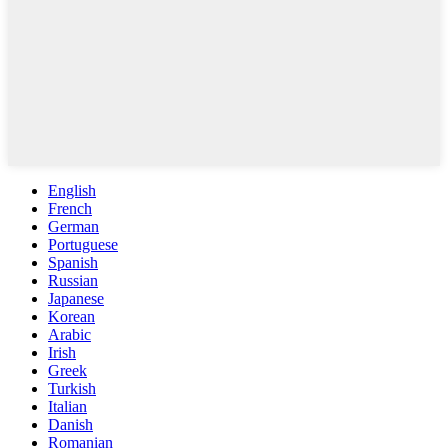
English
French
German
Portuguese
Spanish
Russian
Japanese
Korean
Arabic
Irish
Greek
Turkish
Italian
Danish
Romanian