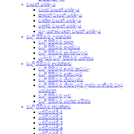
වානේ බෝලය
ව්‍යාජ වානේ බෝලය
කාබන් වානේ බෝලය
වාත්තු වානේ බෝලය
ක්‍රෝම් වානේ බෝලය
මල නොබැඳෙන වානේ බෝලය
වැලි පිපිරුම් උපකරණ
වැලි පිපිරුම් බඳුන
වැලි පිපිරුම් තුණ්ඩය
වැලි පිපිරුම් කැබිනට්ටුව
ලේසර් වැලි පිපිරුම් යන්ත්‍රය
වැලි පිපිරුම් ආරක්ෂාව
වැලි පිපිරුම් ඇඳුම් කට්ටල
වැලි පිපිරුම් අත්වැසුම්
වැලි පිපිරුම් හිස්වැස්ම
වැලි පිපිරුම් හිස්වැසුම් හුස්ම ගැනීමේ වායු
පෙරහන
වැලි පිපිරුම් හුඩ්
වැලි පිපිරුම් හෝස් පයිප්ප
වැලි පිපිරුම් තුවක්කුව
ජේඩීඑස්ජී-1
ජේඩීඑස්ජී-2
ජේඩීඑස්ජී-3
ජේඩීඑස්ජී-4
ජේඩීඑස්ජී-5