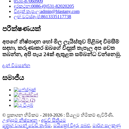
0531-87060909
දුරකථන:
0086-(0)531-82020205
විද්‍යුත් තැපෑල:
admin@blastany.com
ලඟ වට්ස්ඇප්:
8613335117738
පරීක්ෂණයක්
අපගේ නිෂ්පාදන හෝ මිල ලැයිස්තුව පිළිබඳ විමසීම්
සඳහා, කරුණාකර ඔබගේ විද්‍යුත් තැපෑල අප වෙත
තබන්න, අපි පැය 24ක් ඇතුළත සම්බන්ධ වන්නෙමු.
දැන් විමසන්න
සමාජීය
© ප්‍රකාශන හිමිකම - 2010-2026 : සියලුම හිමිකම් ඇවිරිණි.
උණුසුම් නිෂ්පාදන
-
අඩවි සිතියම
තොග වානේ වෙඩි තැබීම
,
මයික්‍රෝ වීදුරු පබළු
,
මාර්ග සලකුණු