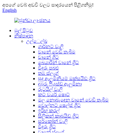
අපගේ වෙබ් අඩවි වලට සාදරයෙන් පිළිගනිමු!
English
මුල් පිටුව
නිෂ්පාදන
උල්ෙල්ඛ
ගාර්නට් වැලි
වානේ වෙඩි තැබීම
වානේ ග්‍රිට්
බෙයාරින් වානේ ග්‍රිට්
වීදුරු පබළු
තඹ ස්ලැග්
සුදු ඇලුමිනියම් ඔක්සයිඩ් ග්‍රිට්
දුඹුරු ෆියුස්ඩ් ඇලුමිනා
රූටයිල් වැලි
කට් වයර් ෂොට්
මල නොබැඳෙන වානේ වෙඩි තැබීම
වොල්නට් ෂෙල්ස් ග්‍රිට්
ඉරිඟු කරල්
සිලිකන් කාබයිඩ් ග්‍රිට්
සර්කෝන් වැලි
වීදුරු ග්‍රිට්
වානේ ස්ලැග්