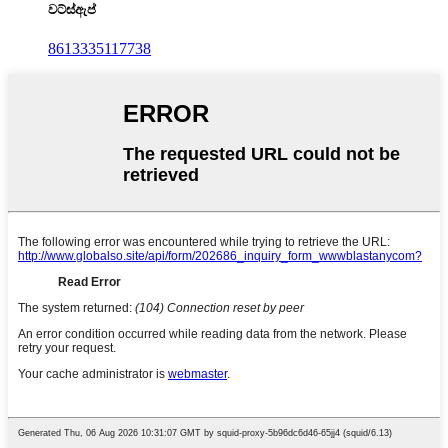
වට්ස්ඇප්
8613335117738