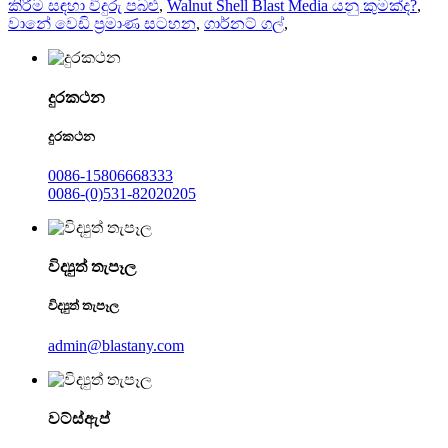
කිරීම සඳහා වීදුරු පබළු
,
Walnut Shell Blast Media යනු කුමක්ද?
,
වානේ වෙඩි ප්‍රමාණ සටහන
,
ගාර්නට් ගල්
,
දුරකථන
දුරකථන
0086-15806668333
0086-(0)531-82020205
විද්‍යුත් තැපෑල
විද්‍යුත් තැපෑල
admin@blastany.com
වට්ස්ඇප්