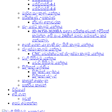
ජේඩීඑස්ජී-4-1
ජේඩීඑස්ජී-4-4
මාර්ග සලකුණු යන්ත්‍රය
පරීක්ෂණ උපකරණ
නිවාඩු අනාවරක
ජල ජෙට් කැපුම් යන්ත්‍රය
JD-WJ50-3020BA සඳහා පරීක්ෂණයක් ඉදිරිපත්
කරන්න, අපි පැය 24කින් ඔබව සම්බන්ධ කර
ගන්නෙමු.
අතේ ගෙන යා හැකි ජල පිහි කැපුම් යන්ත්‍රය
ප්ලාස්මා කැපුම් යන්ත්‍රය
CNC ඩෙස්ක්ටොප් ප්ලාස්මා කැපුම් යන්ත්‍රය
වැලි පිපිරුම් යන්ත්‍රය
වෙඩි පිපිරුම් යන්ත්‍රය
සිලිකන් ශ්‍රේණිය
සිලිකන් ලෝහය
සිලිකන් ස්ලැග්
කාබන් ආකලන
සක්රීය කාබන්
වීඩියෝ
අපි ගැන
පුවත්
අපව අමතන්න