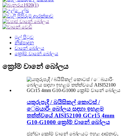
මුල් පිටුව
නිෂ්පාදන
වානේ බෝලය
ක්‍රෝම් වානේ බෝලය
ක්‍රෝම් වානේ බෝලය
යතුරුපැදි / බයිසිකල් කොටස් /
ෙබයාරිං බෝලය සඳහා ඉහළම
තත්ත්වයේ AISI52100 GCr15 4mm
G10-G1000 ක්‍රෝම් වානේ බෝලය
ජුන්ඩා ක්‍රෝම් වානේ බෝලයට ඉහළ දෘඪතාව,