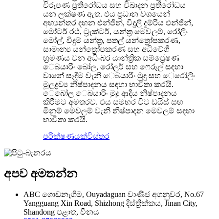
විරූපණ ප්‍රතිරෝධය සහ විඛාදන ප්‍රතිරෝධය
යන ලක්ෂණ ඇත. එය ප්‍රධාන වශයෙන්
අභ්‍යන්තර දහන එන්ජින්, විදුලි දුම්රිය එන්ජින්,
මෝටර් රථ, ට්‍රැක්ටර්, යන්ත්‍ර මෙවලම්, රෝලිං
මෝල්, විදුම් යන්ත්‍ර, පතල් යන්ත්‍රෝපකරණ,
සාමාන්‍ය යන්ත්‍රෝපකරණ සහ අධිවේගී
භ්‍රමණය වන අධි-බර යාන්ත්‍රික සම්ප්‍රේෂණ
ෙබයාරිං බෝල, රෝලර් සහ ෆෙරූල් සඳහා
වානේ සෑදීම වැනි ෙබයාරිං මුදු සහ ෙරෝලිං
මූලද්‍රව්‍ය නිෂ්පාදනය සඳහා භාවිතා කරයි.
ෙබෝල ෙබයාරිං මුදු ආදිය නිෂ්පාදනය
කිරීමට අමතරව. එය සමහර විට ඩයිස් සහ
මිනුම් මෙවලම් වැනි නිෂ්පාදන මෙවලම් සඳහා
භාවිතා කරයි.
පරීක්ෂණයක්
විස්තර
අපව අමතන්න
ABC ගොඩනැගීම, Ouyadaguan වාණිජ අගනුවර, No.67
Yangguang Xin Road, Shizhong දිස්ත්‍රික්කය, Jinan City,
Shandong පළාත, චීනය