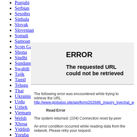
Punjabi
Serbian
Sesotho
Sinhala
Slovak
Slovenian
Somali
Samoan
Scots Gaelic
Shona
Sindhi
Sundanese
Swahili
Tajik
Tamil
Telugu
Thai
Ukrainian
Urdu
Uzbek
Vietnamese
Welsh
Xhosa
Yiddish
Yoruba