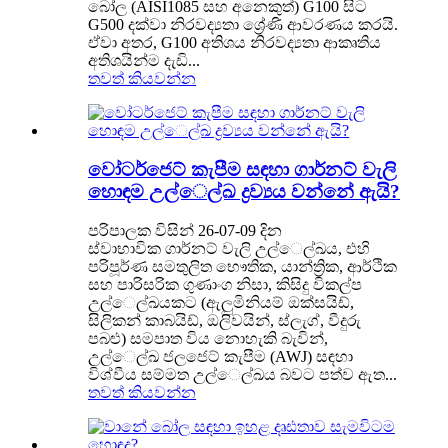
බෝල (AISI1085 සහ අනෙකුත්) G100 සිට
G500 දක්වා නිරවද්‍යතා ශ්‍රේණි ආවරණය කරයි.
ඒවා අතර, G100 අතිශය නිරවද්‍යතා ආකෘතිය
අතිශයින්ම දැඩි...
තවත් කියවන්න
වෝටර්ජෙට් කැපීම සඳහා ගාර්නට් වැලි
හොඳම උල්ෙල්ඛ ද්‍රව්‍යය වන්නේ ඇයි?
පරිපාලක විසින් 26-07-09 දින
ස්වාභාවික ගාර්නට් වැලි උල්ෙල්ඛය, එහි
පරිපූර්ණ සමතුලිත භෞතික, යාන්ත්‍රික, ආර්ථික
සහ පාරිසරික ගුණාංග නිසා, කිසිදු විකල්ප
උල්ෙල්ඛයකට (ඇලුමිනියම් ඔක්සයිඩ්,
සිලිකන් කාබයිඩ්, ඔලිවයින්, ස්ලැග්, වීදුරු
පබළු) සමපාත විය නොහැකි බැවින්,
උල්ෙල්ඛ ජලජෙට් කැපීම (AWJ) සඳහා
විශ්වීය සම්මත උල්ෙල්ඛය බවට පත්ව ඇත...
තවත් කියවන්න