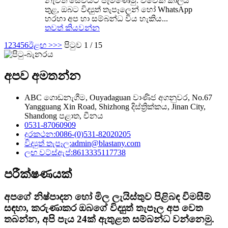
නැවත සේවයට පැමිණෙමු. විවේක කාලය
තුළ, ඔබට විද්‍යුත් තැපෑලෙන් හෝ WhatsApp
හරහා අප හා සම්බන්ධ විය හැකිය...
තවත් කියවන්න
1
2
3
4
5
6
ඊළඟ >
>>
පිටුව 1 / 15
අපව අමතන්න
ABC ගොඩනැගීම, Ouyadaguan වාණිජ අගනුවර, No.67
Yangguang Xin Road, Shizhong දිස්ත්‍රික්කය, Jinan City,
Shandong පළාත, චීනය
0531-87060909
දුරකථන:
0086-(0)531-82020205
විද්‍යුත් තැපෑල:
admin@blastany.com
ලඟ වට්ස්ඇප්:
8613335117738
පරීක්ෂණයක්
අපගේ නිෂ්පාදන හෝ මිල ලැයිස්තුව පිළිබඳ විමසීම්
සඳහා, කරුණාකර ඔබගේ විද්‍යුත් තැපෑල අප වෙත
තබන්න, අපි පැය 24ක් ඇතුළත සම්බන්ධ වන්නෙමු.