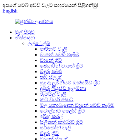
අපගේ වෙබ් අඩවි වලට සාදරයෙන් පිළිගනිමු!
English
මුල් පිටුව
නිෂ්පාදන
උල්ෙල්ඛ
ගාර්නට් වැලි
වානේ වෙඩි තැබීම
වානේ ග්‍රිට්
බෙයාරින් වානේ ග්‍රිට්
වීදුරු පබළු
තඹ ස්ලැග්
සුදු ඇලුමිනියම් ඔක්සයිඩ් ග්‍රිට්
දුඹුරු ෆියුස්ඩ් ඇලුමිනා
රූටයිල් වැලි
කට් වයර් ෂොට්
මල නොබැඳෙන වානේ වෙඩි තැබීම
වොල්නට් ෂෙල්ස් ග්‍රිට්
ඉරිඟු කරල්
සිලිකන් කාබයිඩ් ග්‍රිට්
සර්කෝන් වැලි
වීදුරු ග්‍රිට්
වානේ ස්ලැග්