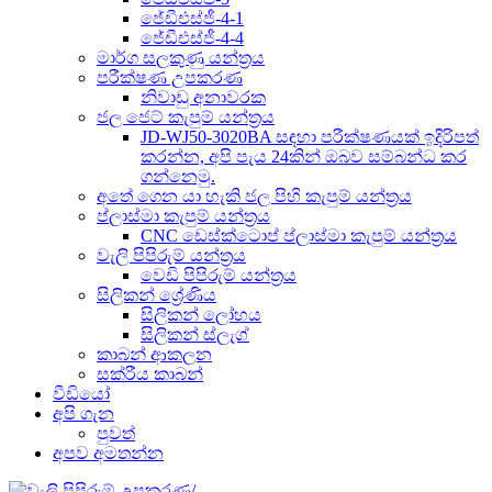
ජේඩීඑස්ජී-4-1
ජේඩීඑස්ජී-4-4
මාර්ග සලකුණු යන්ත්‍රය
පරීක්ෂණ උපකරණ
නිවාඩු අනාවරක
ජල ජෙට් කැපුම් යන්ත්‍රය
JD-WJ50-3020BA සඳහා පරීක්ෂණයක් ඉදිරිපත්
කරන්න, අපි පැය 24කින් ඔබව සම්බන්ධ කර
ගන්නෙමු.
අතේ ගෙන යා හැකි ජල පිහි කැපුම් යන්ත්‍රය
ප්ලාස්මා කැපුම් යන්ත්‍රය
CNC ඩෙස්ක්ටොප් ප්ලාස්මා කැපුම් යන්ත්‍රය
වැලි පිපිරුම් යන්ත්‍රය
වෙඩි පිපිරුම් යන්ත්‍රය
සිලිකන් ශ්‍රේණිය
සිලිකන් ලෝහය
සිලිකන් ස්ලැග්
කාබන් ආකලන
සක්රීය කාබන්
වීඩියෝ
අපි ගැන
පුවත්
අපව අමතන්න