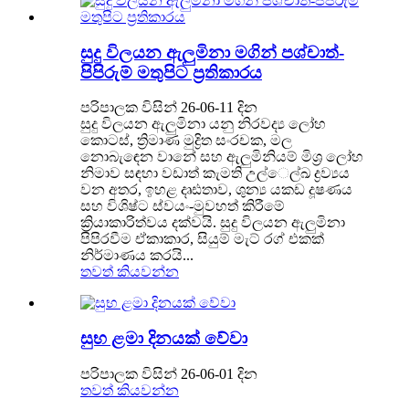
සුදු විලයන ඇලුමිනා මගින් පශ්චාත්-
පිපිරුම් මතුපිට ප්‍රතිකාරය
පරිපාලක විසින් 26-06-11 දින
සුදු විලයන ඇලුමිනා යනු නිරවද්‍ය ලෝහ
කොටස්, ත්‍රිමාණ මුද්‍රිත සංරචක, මල
නොබැඳෙන වානේ සහ ඇලුමිනියම් මිශ්‍ර ලෝහ
නිමාව සඳහා වඩාත් කැමති උල්ෙල්ඛ ද්‍රව්‍යය
වන අතර, ඉහළ දෘඪතාව, ශුන්‍ය යකඩ දූෂණය
සහ විශිෂ්ට ස්වයං-මුවහත් කිරීමේ
ක්‍රියාකාරිත්වය දක්වයි. සුදු විලයන ඇලුමිනා
පිපිරවීම ඒකාකාර, සියුම් මැට් රග් එකක්
නිර්මාණය කරයි...
තවත් කියවන්න
සුභ ළමා දිනයක් වේවා
පරිපාලක විසින් 26-06-01 දින
තවත් කියවන්න