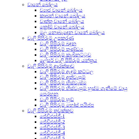
වානේ බෝලය
ව්‍යාජ වානේ බෝලය
කාබන් වානේ බෝලය
වාත්තු වානේ බෝලය
ක්‍රෝම් වානේ බෝලය
මල නොබැඳෙන වානේ බෝලය
වැලි පිපිරුම් උපකරණ
වැලි පිපිරුම් බඳුන
වැලි පිපිරුම් තුණ්ඩය
වැලි පිපිරුම් කැබිනට්ටුව
ලේසර් වැලි පිපිරුම් යන්ත්‍රය
වැලි පිපිරුම් ආරක්ෂාව
වැලි පිපිරුම් ඇඳුම් කට්ටල
වැලි පිපිරුම් අත්වැසුම්
වැලි පිපිරුම් හිස්වැස්ම
වැලි පිපිරුම් හිස්වැසුම් හුස්ම ගැනීමේ වායු
පෙරහන
වැලි පිපිරුම් හුඩ්
වැලි පිපිරුම් හෝස් පයිප්ප
වැලි පිපිරුම් තුවක්කුව
ජේඩීඑස්ජී-1
ජේඩීඑස්ජී-2
ජේඩීඑස්ජී-3
ජේඩීඑස්ජී-4
ජේඩීඑස්ජී-5