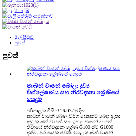
මුල් පිටුව
පුවත්
පුවත්
කාබන් වානේ බෝල: ද්‍රව්‍ය
විශ්ලේෂණය සහ නිරවද්‍යතා ශ්‍රේණියේ
යෙදුම
පරිපාලක විසින් 26-07-16 දින
කාබන් වානේ බෝල වර්ග දෙකකට බෙදා ඇත:
අඩු කාබන් වානේ සහ ඉහළ කාබන් වානේ.
ඒවායේ නිරවද්‍යතා ශ්‍රේණි G100 සිට G1000
දක්වා පරාසයක පවතී. ඉහළ කාබන් වානේ