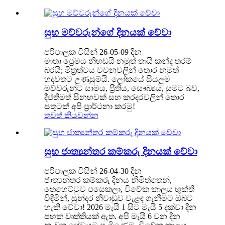
සුභ මව්වරුන්ගේ දිනයක් වේවා
පරිපාලක විසින් 26-05-09 දින
මාතෘ ප්‍රේමය නිහඬයි නමුත් තායි කන්ද තරම්
බරයි; මිත්‍රත්වය වචනවලින් තොර නමුත්
හදවතට උණුසුම්යි. ලෝකයේ සියලුම
මව්වරුන්ට සාමය, ප්‍රීතිය, සෞඛ්‍යය, සුමට බව,
දීප්තිමත් සිනහවක් සහ කරදරවලින් තොර
සතුටක් අපි ප්‍රාර්ථනා කරමු!
තවත් කියවන්න
සුභ ජාත්‍යන්තර කම්කරු දිනයක් වේවා
පරිපාලක විසින් 26-04-30 දින
ජාත්‍යන්තර කම්කරු දිනය නිමිත්තෙන්,
තෙහෙට්ටුව පසෙකලා, විවේක කාලය භුක්ති
විඳිමින්, සුන්දර නිවාඩුව වැළඳ ගැනීමට ඔබට
හැකි වේවා! 2026 මැයි 1 සිට මැයි 5 දක්වා දින
පහක වෘත්තියක් ඇත. අපි මැයි 6 වන දින