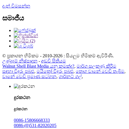
දැන් විමසන්න
සමාජීය
© ප්‍රකාශන හිමිකම - 2010-2026 : සියලුම හිමිකම් ඇවිරිණි.
උණුසුම් නිෂ්පාදන
-
අඩවි සිතියම
Walnut Shell Blast Media යනු කුමක්ද?
,
මාර්ග සලකුණු කිරීම
සඳහා වීදුරු පබළු
,
මයික්‍රෝ වීදුරු පබළු
,
තොග වානේ වෙඩි තැබීම
,
වානේ වෙඩි ප්‍රමාණ සටහන
,
ගාර්නට් ගල්
,
දුරකථන
දුරකථන
0086-15806668333
0086-(0)531-82020205