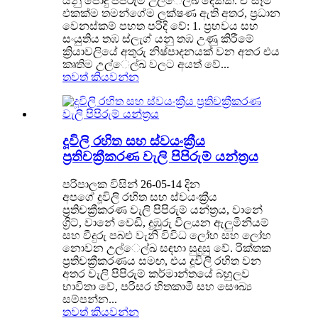
යනු පොදු පිපිරුම් උල්ෙල්ඛ දෙකකි. ඒ සෑම
එකක්ම තමන්ගේම ලක්ෂණ ඇති අතර, ප්‍රධාන
වෙනස්කම් පහත පරිදි වේ: 1. ප්‍රභවය සහ
සංයුතිය තඹ ස්ලැග් යනු තඹ උණු කිරීමේ
ක්‍රියාවලියේ අතුරු නිෂ්පාදනයක් වන අතර එය
කෘතිම උල්ෙල්ඛ වලට අයත් වේ...
තවත් කියවන්න
දූවිලි රහිත සහ ස්වයංක්‍රීය
ප්‍රතිචක්‍රීකරණ වැලි පිපිරුම් යන්ත්‍රය
පරිපාලක විසින් 26-05-14 දින
අපගේ දූවිලි රහිත සහ ස්වයංක්‍රීය
ප්‍රතිචක්‍රීකරණ වැලි පිපිරුම් යන්ත්‍රය, වානේ
ග්‍රිට්, වානේ වෙඩි, දුඹුරු විලයන ඇලුමිනියම්
සහ වීදුරු පබළු වැනි විවිධ ලෝහ සහ ලෝහ
නොවන උල්ෙල්ඛ සඳහා සුදුසු වේ. රික්තක
ප්‍රතිචක්‍රීකරණය සමඟ, එය දූවිලි රහිත වන
අතර වැලි පිපිරුම් කර්මාන්තයේ බහුලව
භාවිතා වේ, පරිසර හිතකාමී සහ සෞඛ්‍ය
සම්පන්න...
තවත් කියවන්න