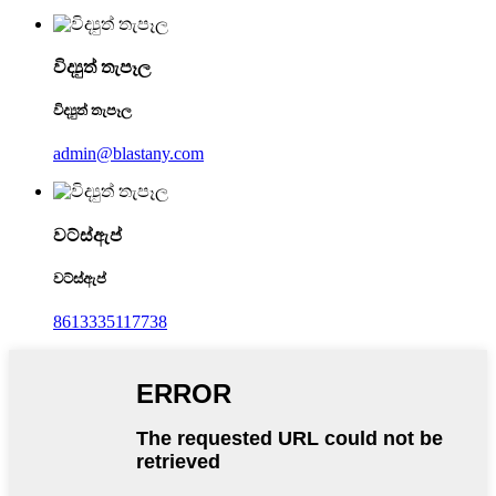
විද්‍යුත් තැපෑල
විද්‍යුත් තැපෑල
admin@blastany.com
වට්ස්ඇප්
වට්ස්ඇප්
8613335117738