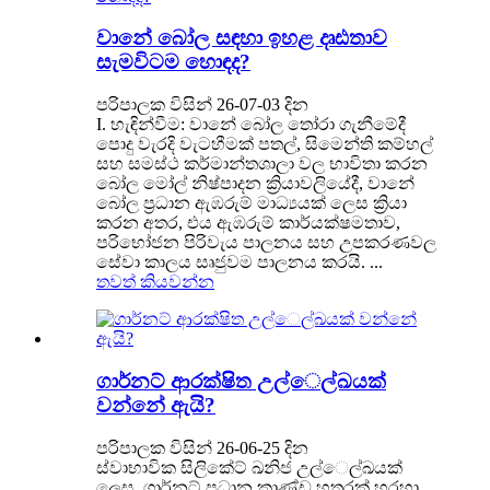
වානේ බෝල සඳහා ඉහළ දෘඪතාව
සැමවිටම හොඳද?
පරිපාලක විසින් 26-07-03 දින
I. හැඳින්වීම: වානේ බෝල තෝරා ගැනීමේදී
පොදු වැරදි වැටහීමක් පතල්, සිමෙන්ති කම්හල්
සහ සමස්ථ කර්මාන්තශාලා වල භාවිතා කරන
බෝල මෝල් නිෂ්පාදන ක්‍රියාවලියේදී, වානේ
බෝල ප්‍රධාන ඇඹරුම් මාධ්‍යයක් ලෙස ක්‍රියා
කරන අතර, එය ඇඹරුම් කාර්යක්ෂමතාව,
පරිභෝජන පිරිවැය පාලනය සහ උපකරණවල
සේවා කාලය සෘජුවම පාලනය කරයි. ...
තවත් කියවන්න
ගාර්නට් ආරක්ෂිත උල්ෙල්ඛයක්
වන්නේ ඇයි?
පරිපාලක විසින් 26-06-25 දින
ස්වාභාවික සිලිකේට් ඛනිජ උල්ෙල්ඛයක්
ලෙස, ගාර්නට් ප්‍රධාන කාණ්ඩ හතරක් හරහා