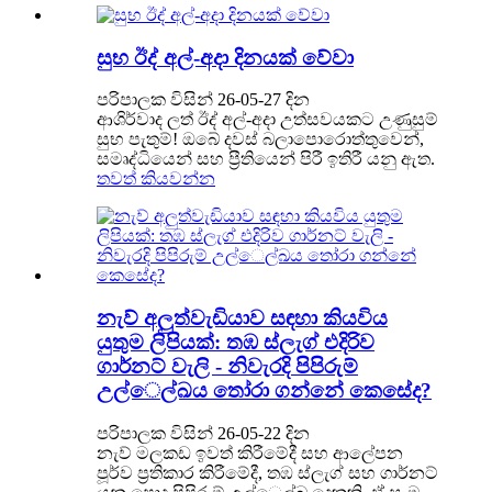
සුභ ඊද් අල්-අදා දිනයක් වේවා
පරිපාලක විසින් 26-05-27 දින
ආශිර්වාද ලත් ඊද් අල්-අදා උත්සවයකට උණුසුම්
සුභ පැතුම්! ඔබේ දවස් බලාපොරොත්තුවෙන්,
සමෘද්ධියෙන් සහ ප්‍රීතියෙන් පිරී ඉතිරී යනු ඇත.
තවත් කියවන්න
නැව් අලුත්වැඩියාව සඳහා කියවිය
යුතුම ලිපියක්: තඹ ස්ලැග් එදිරිව
ගාර්නට් වැලි - නිවැරදි පිපිරුම්
උල්ෙල්ඛය තෝරා ගන්නේ කෙසේද?
පරිපාලක විසින් 26-05-22 දින
නැව් මලකඩ ඉවත් කිරීමේදී සහ ආලේපන
පූර්ව ප්‍රතිකාර කිරීමේදී, තඹ ස්ලැග් සහ ගාර්නට්