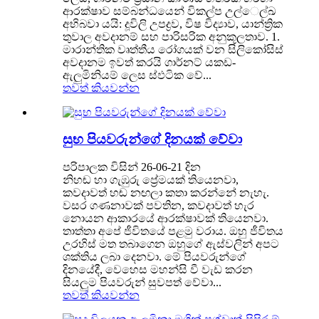
ආරක්ෂාව සම්බන්ධයෙන් විකල්ප උල්ෙල්ඛ
අභිබවා යයි: දූවිලි උපද්‍රව, විෂ විද්‍යාව, යාන්ත්‍රික
තුවාල අවදානම් සහ පාරිසරික අනුකූලතාව. 1.
මාරාන්තික වෘත්තීය රෝගයක් වන සිලිකෝසිස්
අවදානම ඉවත් කරයි ගාර්නට් යකඩ-
ඇලුමිනියම් ලෙස ස්ඵටික වේ...
තවත් කියවන්න
සුභ පියවරුන්ගේ දිනයක් වේවා
පරිපාලක විසින් 26-06-21 දින
නිහඬ හා ගැඹුරු ප්‍රේමයක් තියෙනවා,
කවදාවත් හඬ නඟලා කතා කරන්නේ නැහැ.
වසර ගණනාවක් පවතින, කවදාවත් හැර
නොයන ආකාරයේ ආරක්ෂාවක් තියෙනවා.
තාත්තා අපේ ජීවිතයේ පළමු වරාය. ඔහු ජීවිතය
උරහිස් මත තබාගෙන ඔහුගේ ඇස්වලින් අපට
ශක්තිය ලබා දෙනවා. මේ පියවරුන්ගේ
දිනයේදී, වෙහෙස මහන්සි වී වැඩ කරන
සියලුම පියවරුන් සුවපත් වේවා...
තවත් කියවන්න